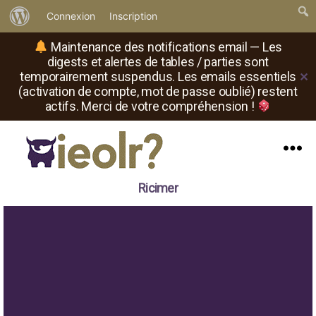
À
Connexion
Inscription
propos
Maintenance des notifications email — Les
de
digests et alertes de tables / parties sont
temporairement suspendus. Les emails essentiels
✕
WordPress
(activation de compte, mot de passe oublié) restent
actifs. Merci de votre compréhension !
Menu
Il
Ricimer
est
où
le
rôliste
?