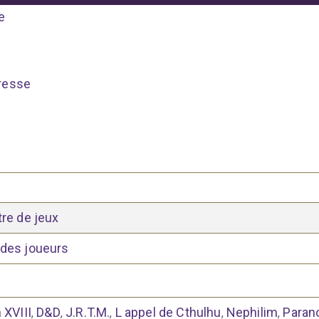
e
resse
tre de jeux
 des joueurs
 XVIII
D&D
J.R.T.M.
L appel de Cthulhu
Nephilim
Paran
,
,
,
,
,