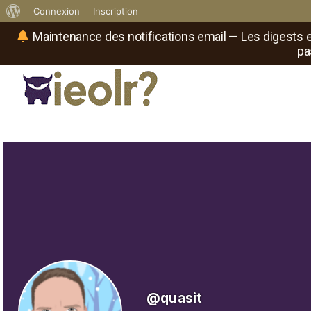
À
Connexion
Inscription
propos
Maintenance des notifications email — Les digests e
pa
de
WordPress
Réseau social de joueurs de maître
Il
est
où
le
rôliste
?
@quasit