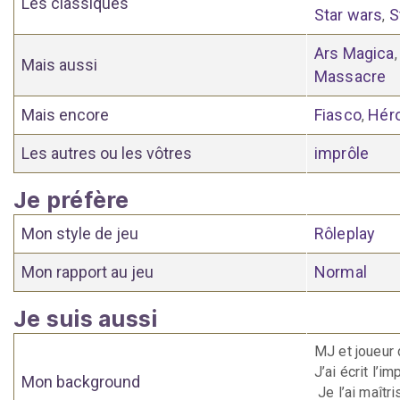
Les classiques
Star wars
S
,
Ars Magica
Mais aussi
Massacre
Mais encore
Fiasco
Hér
,
Les autres ou les vôtres
imprôle
Je préfère
Mon style de jeu
Rôleplay
Mon rapport au jeu
Normal
Je suis aussi
MJ et joueur 
J’ai écrit l’im
Mon background
Je l’ai maîtr