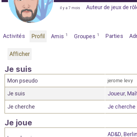
Auteur de jeux de rôl
"
il y a 7 mois
"
1
1
Activités
Parties
Ad
Profil
Amis
Groupes
Afficher
Je suis
Mon pseudo
jerome levy
Je suis
Joueur
Maî
,
Je cherche
Je cherche
Je joue
AD&D
Berlin
,