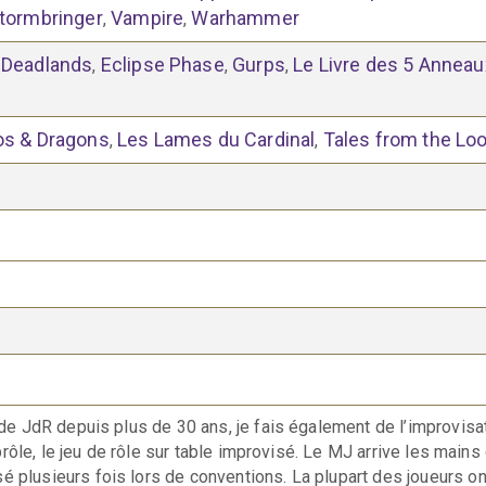
tormbringer
Vampire
Warhammer
,
,
Deadlands
Eclipse Phase
Gurps
Le Livre des 5 Anneau
,
,
,
,
os & Dragons
Les Lames du Cardinal
Tales from the Lo
,
,
de JdR depuis plus de 30 ans, je fais également de l’improvisat
prôle, le
jeu de rôle sur table improvisé. Le MJ arrive les mains 
isé
plusieurs
fois lors de conventions. La plupart des joueurs o