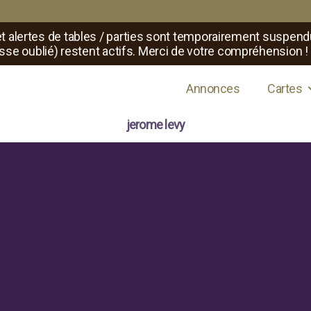
t alertes de tables / parties sont temporairement suspend
sse oublié) restent actifs. Merci de votre compréhension !
s de jeux de rôle
Annonces
Cartes
jerome levy