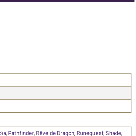
oïa
Pathfinder
Rêve de Dragon
Runequest
Shade
,
,
,
,
,