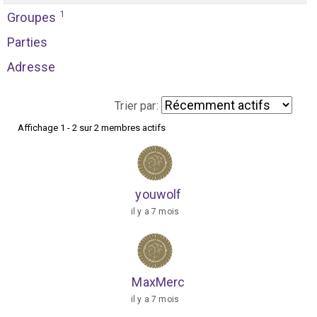
1
Groupes
Parties
Adresse
Trier par:
Affichage 1 - 2 sur 2 membres actifs
M
e
s
youwolf
a
il y a 7 mois
m
i
s
MaxMerc
il y a 7 mois