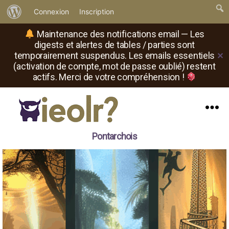
À
Connexion
Inscription
propos
Maintenance des notifications email — Les
de
digests et alertes de tables / parties sont
temporairement suspendus. Les emails essentiels
✕
WordPress
(activation de compte, mot de passe oublié) restent
actifs. Merci de votre compréhension !
Menu
Il
Pontarchois
est
où
le
rôliste
?