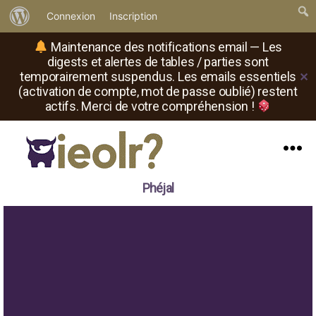
À
Connexion
Inscription
propos
Maintenance des notifications email — Les
de
digests et alertes de tables / parties sont
temporairement suspendus. Les emails essentiels
✕
WordPress
(activation de compte, mot de passe oublié) restent
actifs. Merci de votre compréhension !
Menu
Il
Phéjal
est
où
le
rôliste
?