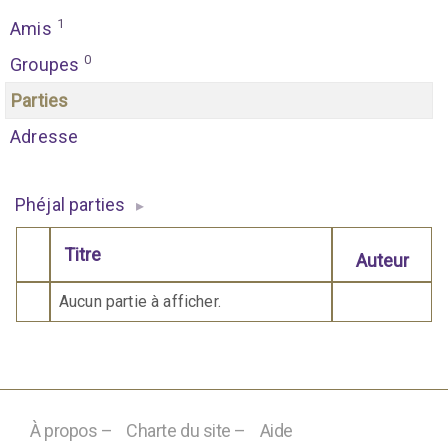
1
Amis
0
Groupes
Parties
Adresse
Phéjal parties
▸
Titre
Auteur
Comporte des pièces jointes
Aucun partie à afficher.
À propos –
Charte du site –
Aide