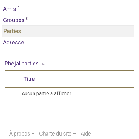
1
Amis
0
Groupes
Parties
Adresse
Phéjal parties
▸
Titre
Comporte des pièces jointes
Aucun partie à afficher.
À propos –
Charte du site –
Aide