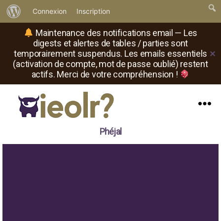
À
Connexion
Inscription
propos
Maintenance des notifications email — Les
de
digests et alertes de tables / parties sont
temporairement suspendus. Les emails essentiels
✕
WordPress
(activation de compte, mot de passe oublié) restent
actifs. Merci de votre compréhension !
Menu
Il
Phéjal
est
où
le
rôliste
?