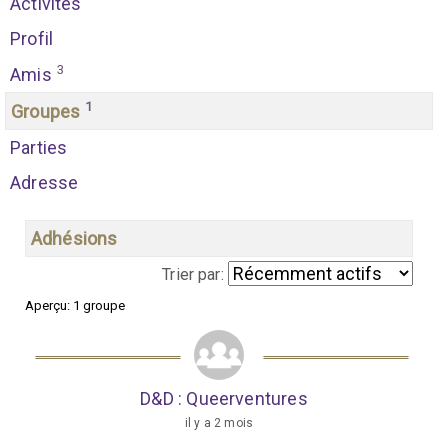
Activités
Profil
3
Amis
1
Groupes
Parties
Adresse
Adhésions
Trier par:
Aperçu: 1 groupe
G
r
o
D&D : Queerventures
u
il y a 2 mois
p