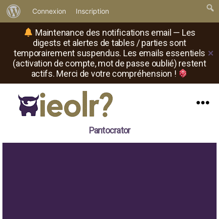
À
Connexion
Inscription
propos
Maintenance des notifications email — Les
de
digests et alertes de tables / parties sont
temporairement suspendus. Les emails essentiels
✕
WordPress
(activation de compte, mot de passe oublié) restent
actifs. Merci de votre compréhension !
Menu
Il
Pantocrator
est
où
le
rôliste
?