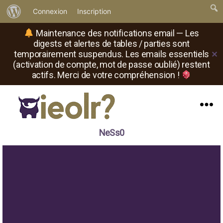
À
Connexion
Inscription
propos
Maintenance des notifications email — Les
de
digests et alertes de tables / parties sont
temporairement suspendus. Les emails essentiels
✕
WordPress
(activation de compte, mot de passe oublié) restent
actifs. Merci de votre compréhension !
Menu
Il
NeSs0
est
où
le
rôliste
?