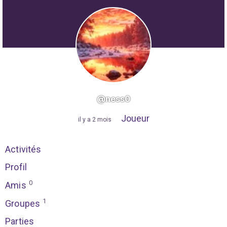
@ness0
Joueur
"
il y a 2 mois
"
Activités
Profil
0
Amis
1
Groupes
Parties