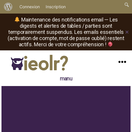
À
Connexion
Inscription
propos
Maintenance des notifications email — Les
de
digests et alertes de tables / parties sont
temporairement suspendus. Les emails essentiels
✕
WordPress
(activation de compte, mot de passe oublié) restent
actifs. Merci de votre compréhension !
Menu
Il
manu
est
où
le
rôliste
?