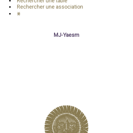
Rechercher une table
Rechercher une association
⨳
MJ-Yaesm