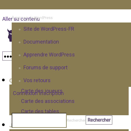
À propos de WordPress
Aller au contenu
Site de WordPress-FR
Il est où le rôliste ?
Documentation
Réseau social de joueurs de maîtres de jeux de rôle
Apprendre WordPress
Menu
Annonces
Forums de support
Vos retours
Cartes
Carte des joueurs
Connexion
Inscription
Carte des associations
Carte des tables
Rechercher
Joueurs