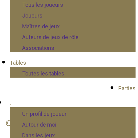
Tous les joueurs
Joueurs
Maîtres de jeux
Auteurs de jeux de rôle
Associations
Tables
Toutes les tables
Parties
.
Un profil de joueur
Autour de moi
Dans les jeux