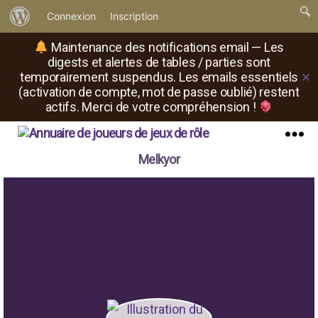
À
Connexion
Inscription
propos
Maintenance des notifications email — Les
de
digests et alertes de tables / parties sont
temporairement suspendus. Les emails essentiels
✕
WordPress
(activation de compte, mot de passe oublié) restent
actifs. Merci de votre compréhension !
Il
Menu
Melkyor
est
où
le
rôliste
?