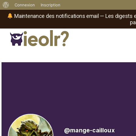
À
Connexion
Inscription
propos
Maintenance des notifications email — Les digests e
pa
de
WordPress
Réseau social de joueurs de maître
Il
est
où
le
rôliste
?
@mange-cailloux