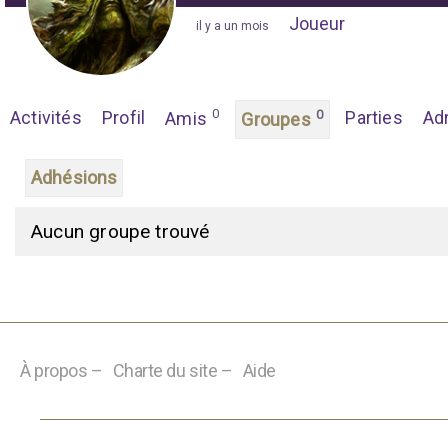
Joueur
"
il y a un mois
"
0
Activités
Profil
0
Parties
Ad
Amis
Groupes
Adhésions
G
Aucun groupe trouvé
r
o
u
p
À propos –
Charte du site –
Aide
e
s