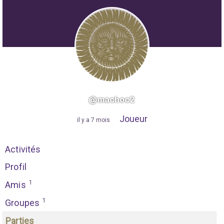
@machoc2
Joueur
"
il y a 7 mois
"
Activités
Profil
1
Amis
1
Groupes
Parties