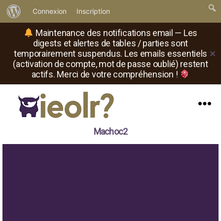
À
Connexion
Inscription
propos
Maintenance des notifications email — Les
de
digests et alertes de tables / parties sont
temporairement suspendus. Les emails essentiels
✕
WordPress
(activation de compte, mot de passe oublié) restent
actifs. Merci de votre compréhension !
Menu
Il
Machoc2
est
où
le
rôliste
?