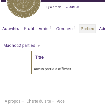
Joueur
"
il y a 7 mois
"
1
1
Activités
Profil
Ad
Amis
Groupes
Parties
▸
Machoc2 parties
Titre
Comporte des pièces jointes
Aucun partie à afficher.
À propos –
Charte du site –
Aide