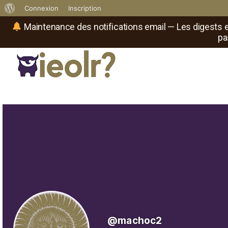
À
Connexion
Inscription
propos
Maintenance des notifications email — Les digests e
pa
de
WordPress
Réseau social de joueurs de maître
Il
est
où
le
rôliste
?
@machoc2