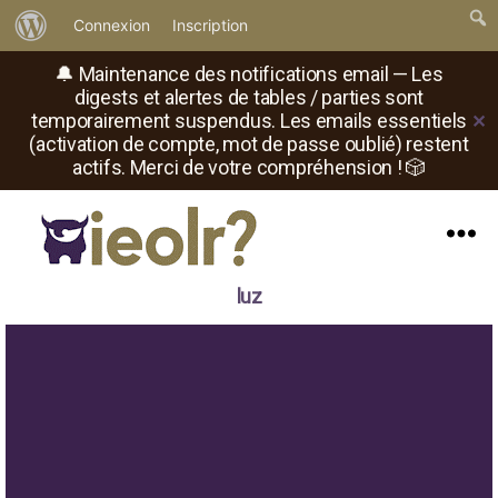
À
Connexion
Inscription
propos
🔔 Maintenance des notifications email — Les
de
digests et alertes de tables / parties sont
temporairement suspendus. Les emails essentiels
✕
WordPress
(activation de compte, mot de passe oublié) restent
actifs. Merci de votre compréhension ! 🎲
Menu
Il
luz
est
où
le
rôliste
?