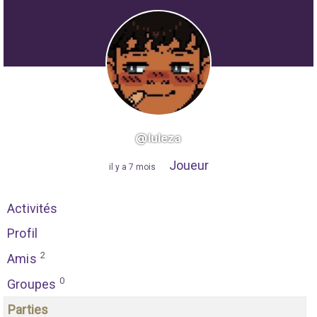
@luleza
Joueur
"
il y a 7 mois
"
Activités
Profil
2
Amis
0
Groupes
Parties