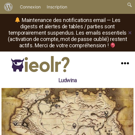
À
Connexion
Inscription
propos
Maintenance des notifications email — Les
de
digests et alertes de tables / parties sont
temporairement suspendus. Les emails essentiels
✕
WordPress
(activation de compte, mot de passe oublié) restent
actifs. Merci de votre compréhension !
Menu
Il
Ludwina
est
où
le
rôliste
?