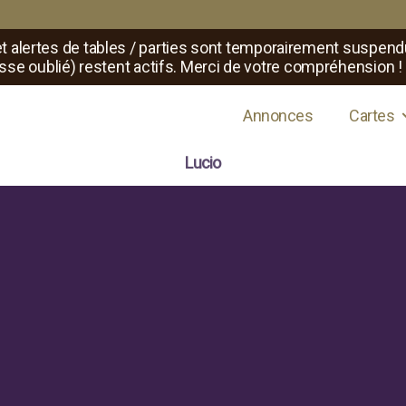
t alertes de tables / parties sont temporairement suspend
sse oublié) restent actifs. Merci de votre compréhension !
s de jeux de rôle
Annonces
Cartes
Lucio