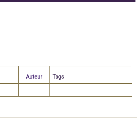
Auteur
Tags