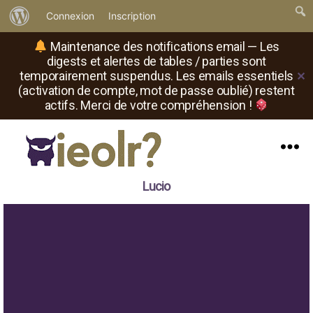
À
Connexion
Inscription
propos
Maintenance des notifications email — Les
de
digests et alertes de tables / parties sont
temporairement suspendus. Les emails essentiels
✕
WordPress
(activation de compte, mot de passe oublié) restent
actifs. Merci de votre compréhension !
Menu
Il
Lucio
est
où
le
rôliste
?