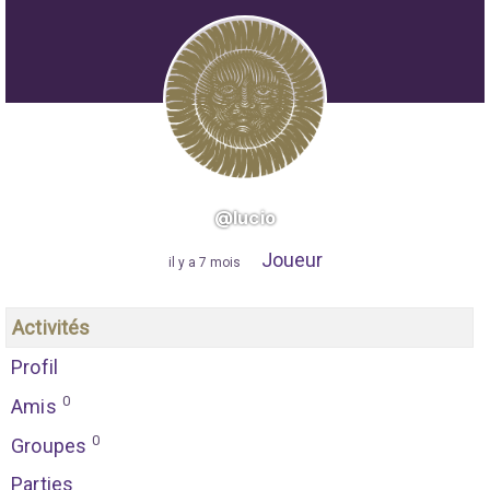
@lucio
Joueur
"
il y a 7 mois
"
Activités
Profil
0
Amis
0
Groupes
Parties