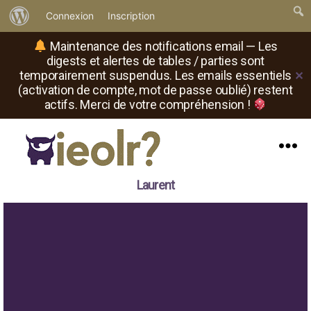
À
Connexion
Inscription
propos
Maintenance des notifications email — Les
de
digests et alertes de tables / parties sont
temporairement suspendus. Les emails essentiels
✕
WordPress
(activation de compte, mot de passe oublié) restent
actifs. Merci de votre compréhension !
Menu
Il
Laurent
est
où
le
rôliste
?