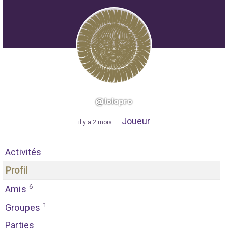
@lolopro
Joueur
"
il y a 2 mois
"
Activités
Profil
6
Amis
1
Groupes
Parties