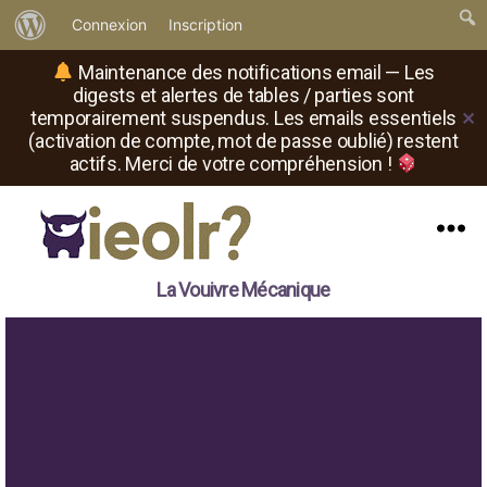
À
Connexion
Inscription
propos
Maintenance des notifications email — Les
de
digests et alertes de tables / parties sont
temporairement suspendus. Les emails essentiels
✕
WordPress
(activation de compte, mot de passe oublié) restent
actifs. Merci de votre compréhension !
Menu
Il
La Vouivre Mécanique
est
où
le
rôliste
?