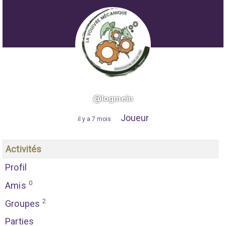
@logmein
Joueur
"
il y a 7 mois
"
Activités
Profil
0
Amis
2
Groupes
Parties