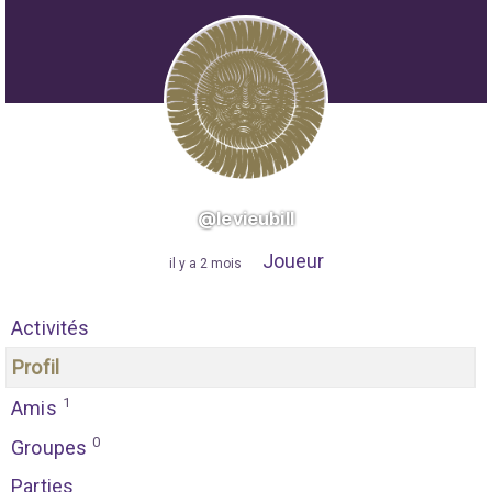
@levieubill
Joueur
"
il y a 2 mois
"
Activités
Profil
1
Amis
0
Groupes
Parties