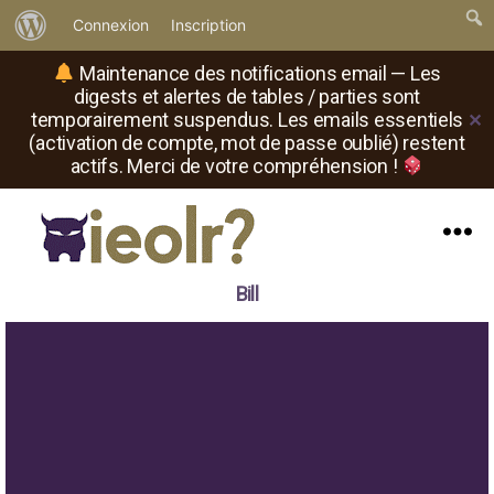
À
Connexion
Inscription
propos
Maintenance des notifications email — Les
de
digests et alertes de tables / parties sont
temporairement suspendus. Les emails essentiels
✕
WordPress
(activation de compte, mot de passe oublié) restent
actifs. Merci de votre compréhension !
Menu
Il
Bill
est
où
le
rôliste
?