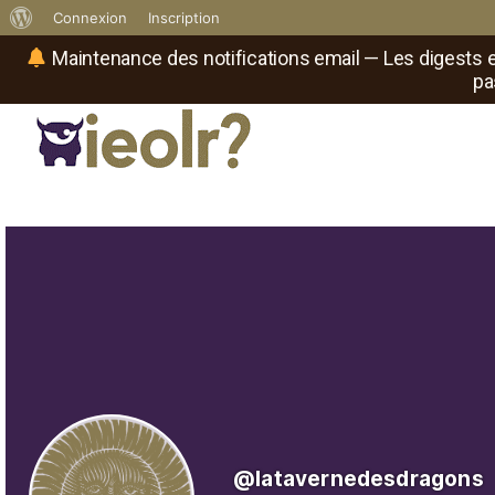
À
Connexion
Inscription
propos
Maintenance des notifications email — Les digests e
pa
de
WordPress
Réseau social de joueurs de maître
Il
est
où
le
rôliste
?
@latavernedesdragons