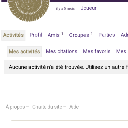
Joueur
"
il y a 5 mois
"
1
1
Profil
Parties
Ad
Activités
Amis
Groupes
Mes citations
Mes favoris
Mes 
Mes activités
Aucune activité n'a été trouvée. Utilisez un autre 
À propos –
Charte du site –
Aide