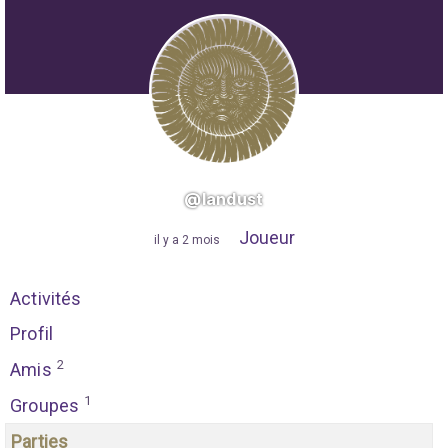
@landust
Joueur
"
il y a 2 mois
"
Activités
Profil
2
Amis
1
Groupes
Parties