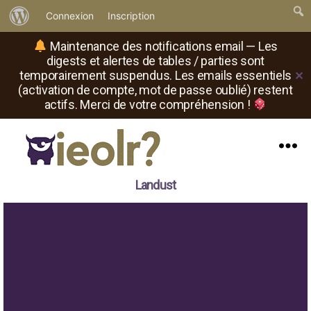
À
Connexion
Inscription
propos
Maintenance des notifications email — Les
de
digests et alertes de tables / parties sont
temporairement suspendus. Les emails essentiels
✕
WordPress
(activation de compte, mot de passe oublié) restent
actifs. Merci de votre compréhension !
Menu
Il
Landust
est
où
le
rôliste
?