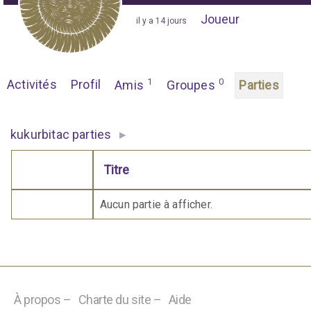
Joueur
"
il y a 14 jours
"
1
0
Activités
Profil
Amis
Groupes
Parties
▸
kukurbitac parties
Titre
Comporte des pièces jointes
Aucun partie à afficher.
À propos –
Charte du site –
Aide