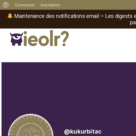
À
Connexion
Inscription
propos
Maintenance des notifications email — Les digests e
pa
de
WordPress
Réseau social de joueurs de maître
Il
est
où
le
rôliste
?
@kukurbitac