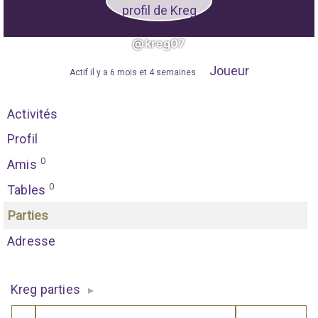
@kreg07
Joueur
"
Actif il y a 6 mois et 4 semaines
"
Activités
Profil
0
Amis
0
Tables
Parties
Adresse
Kreg parties
▸