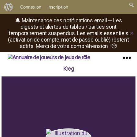
À
Connexion
Inscription
propos
🔔 Maintenance des notifications email — Les
de
digests et alertes de tables / parties sont
temporairement suspendus. Les emails essentiels
✕
WordPress
(activation de compte, mot de passe oublié) restent
actifs. Merci de votre compréhension ! 🎲
Il
Menu
Kreg
est
où
le
rôliste
?