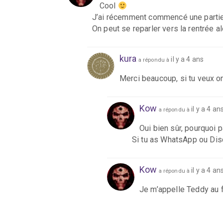
Cool
J’ai récemment commencé une partie e
On peut se reparler vers la rentrée al
kura
il y a 4 ans
a répondu à
Merci beaucoup, si tu veux on
Kow
il y a 4 an
a répondu à
Oui bien sûr, pourquoi 
Si tu as WhatsApp ou Disc
Kow
il y a 4 an
a répondu à
Je m’appelle Teddy au f