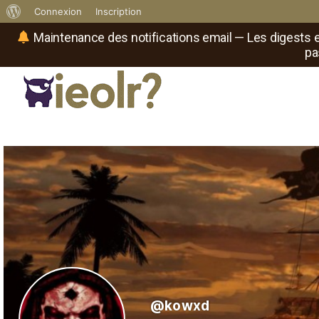
À
Connexion
Inscription
propos
Maintenance des notifications email — Les digests e
pa
de
WordPress
Réseau social de joueurs de maître
Il
est
où
le
rôliste
?
@kowxd