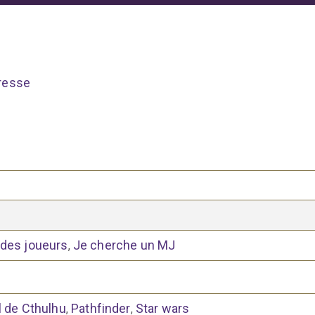
resse
 des joueurs
Je cherche un MJ
,
l de Cthulhu
Pathfinder
Star wars
,
,