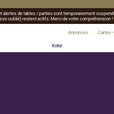
t alertes de tables / parties sont temporairement suspend
sse oublié) restent actifs. Merci de votre compréhension !
s de jeux de rôle
Annonces
Cartes
Kotor