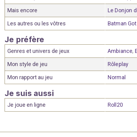
Mais encore
Le Donjon 
Les autres ou les vôtres
Batman Got
Je préfère
Genres et univers de jeux
Ambiance
,
Mon style de jeu
Rôleplay
Mon rapport au jeu
Normal
Je suis aussi
Je joue en ligne
Roll20