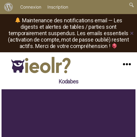
À
Connexion
Inscription
propos
Maintenance des notifications email — Les
de
digests et alertes de tables / parties sont
temporairement suspendus. Les emails essentiels
✕
WordPress
(activation de compte, mot de passe oublié) restent
actifs. Merci de votre compréhension !
Menu
Il
Kodabes
est
où
le
rôliste
?