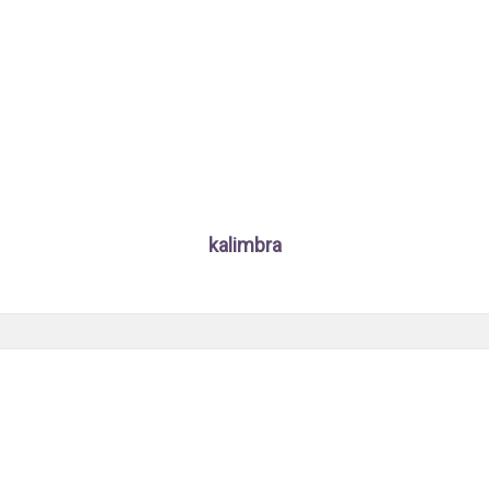
kalimbra