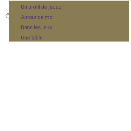
Un profil de joueur
Autour de moi
Dans les jeux
Une table