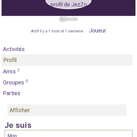
@jezzo
Joueur
"
Actif il y a 1 mois et 1 semaine
"
Activités
Profil
2
Amis
0
Groupes
Parties
Afficher
Je suis
Mon