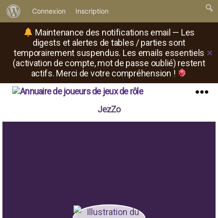
À
Connexion
Inscription
propos
Maintenance des notifications email — Les
de
digests et alertes de tables / parties sont
temporairement suspendus. Les emails essentiels
✕
WordPress
(activation de compte, mot de passe oublié) restent
actifs. Merci de votre compréhension !
Il
Menu
JezZo
est
où
le
rôliste
?