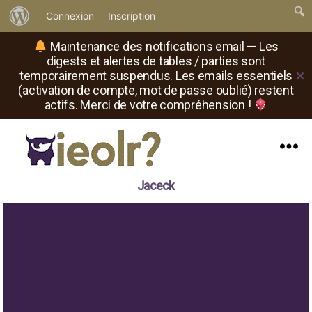
À
Connexion
Inscription
propos
Maintenance des notifications email — Les
de
digests et alertes de tables / parties sont
temporairement suspendus. Les emails essentiels
✕
WordPress
(activation de compte, mot de passe oublié) restent
actifs. Merci de votre compréhension !
Menu
Il
Jaceck
est
où
le
rôliste
?