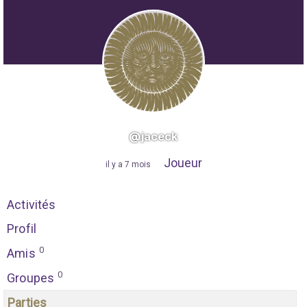
@jaceck
Joueur
"
il y a 7 mois
"
Activités
Profil
0
Amis
0
Groupes
Parties