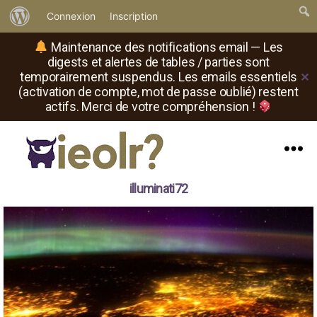
À
Connexion
Inscription
propos
Maintenance des notifications email — Les
de
digests et alertes de tables / parties sont
temporairement suspendus. Les emails essentiels
✕
WordPress
(activation de compte, mot de passe oublié) restent
actifs. Merci de votre compréhension !
Menu
Il
illuminati72
est
où
le
rôliste
?