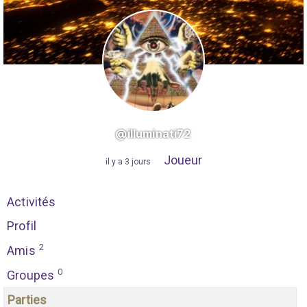
@illuminati72
Joueur
"
il y a 3 jours
"
Activités
Profil
2
Amis
0
Groupes
Parties