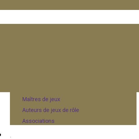
Joueurs
Tous les joueurs
Joueurs
Maîtres de jeux
Auteurs de jeux de rôle
Associations
.