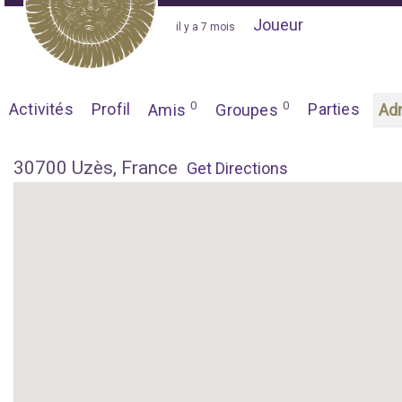
Joueur
"
il y a 7 mois
"
0
0
Activités
Profil
Parties
Amis
Groupes
Ad
30700 Uzès, France
Get Directions