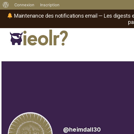
À
Connexion
Inscription
propos
Maintenance des notifications email — Les digests e
pa
de
WordPress
Réseau social de joueurs de maître
Il
est
où
le
rôliste
?
@heimdall30