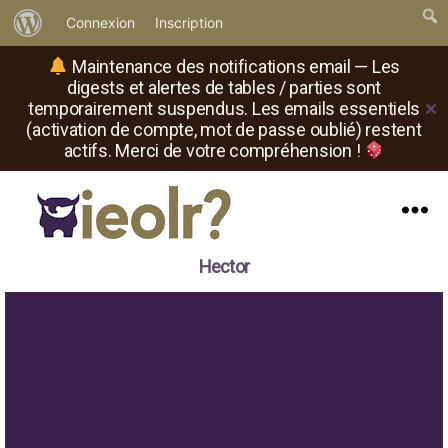
À
Connexion
Inscription
propos
Maintenance des notifications email — Les
de
digests et alertes de tables / parties sont
temporairement suspendus. Les emails essentiels
✕
WordPress
(activation de compte, mot de passe oublié) restent
actifs. Merci de votre compréhension !
Menu
Il
Hector
est
où
le
rôliste
?