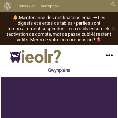
À
Connexion
Inscription
propos
Maintenance des notifications email — Les
de
digests et alertes de tables / parties sont
temporairement suspendus. Les emails essentiels
✕
WordPress
(activation de compte, mot de passe oublié) restent
actifs. Merci de votre compréhension !
Menu
Il
Gwynplaine
est
où
le
rôliste
?