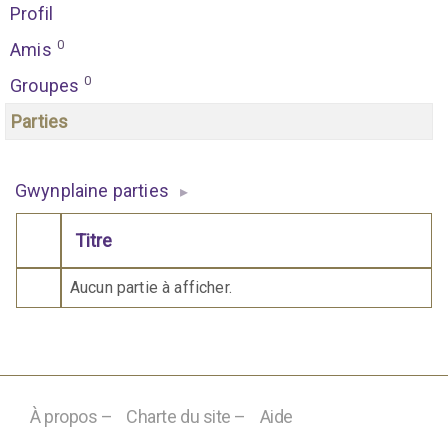
Profil
0
Amis
0
Groupes
Parties
Gwynplaine parties
▸
Titre
Comporte des pièces jointes
Aucun partie à afficher.
À propos –
Charte du site –
Aide