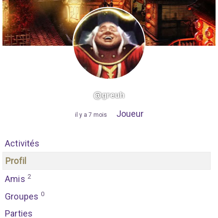
@greuh
Joueur
"
il y a 7 mois
"
Activités
Profil
2
Amis
0
Groupes
Parties