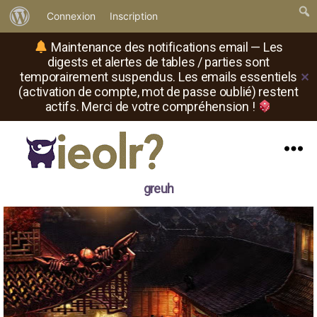
À
Connexion
Inscription
propos
Maintenance des notifications email — Les
de
digests et alertes de tables / parties sont
temporairement suspendus. Les emails essentiels
✕
WordPress
(activation de compte, mot de passe oublié) restent
actifs. Merci de votre compréhension !
Menu
Il
greuh
est
où
le
rôliste
?