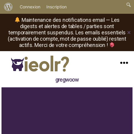
À
Connexion
Inscription
propos
Maintenance des notifications email — Les
de
digests et alertes de tables / parties sont
temporairement suspendus. Les emails essentiels
✕
WordPress
(activation de compte, mot de passe oublié) restent
actifs. Merci de votre compréhension !
Menu
Il
gregwoow
est
où
le
rôliste
?