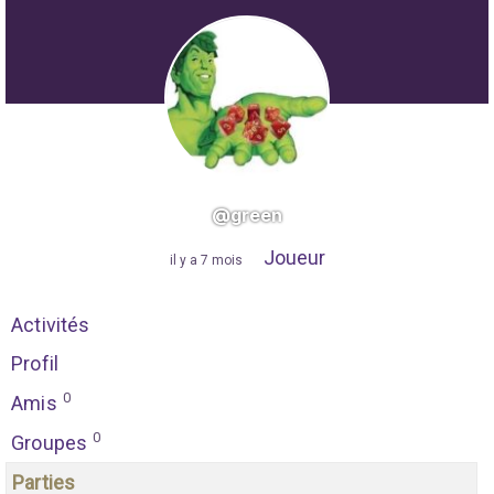
@green
Joueur
"
il y a 7 mois
"
Activités
Profil
0
Amis
0
Groupes
Parties