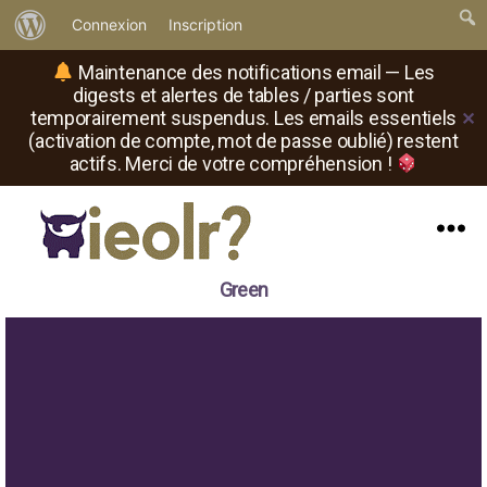
À
Connexion
Inscription
propos
Maintenance des notifications email — Les
de
digests et alertes de tables / parties sont
temporairement suspendus. Les emails essentiels
✕
WordPress
(activation de compte, mot de passe oublié) restent
actifs. Merci de votre compréhension !
Menu
Il
Green
est
où
le
rôliste
?