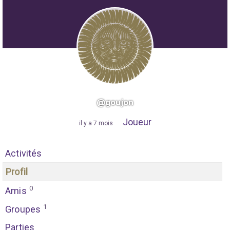
@goujon
Joueur
"
il y a 7 mois
"
Activités
Profil
0
Amis
1
Groupes
Parties