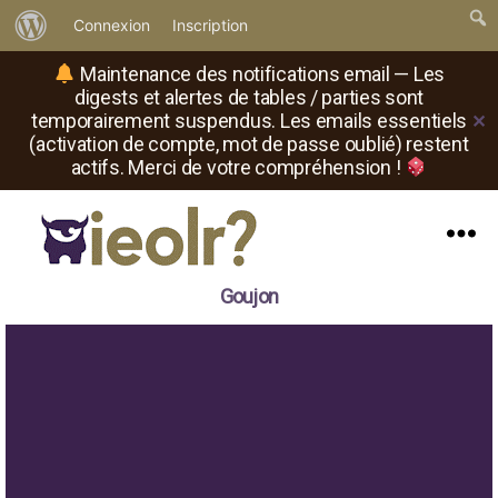
À
Connexion
Inscription
propos
Maintenance des notifications email — Les
de
digests et alertes de tables / parties sont
temporairement suspendus. Les emails essentiels
✕
WordPress
(activation de compte, mot de passe oublié) restent
actifs. Merci de votre compréhension !
Menu
Il
Goujon
est
où
le
rôliste
?