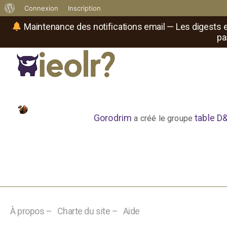
À
Connexion
Inscription
propos
Maintenance des notifications email — Les digests e
pa
de
WordPress
Réseau social de joueurs de maître
Il
est
où
le
Gorodrim
table D
a créé le groupe
rôliste
?
À propos –
Charte du site –
Aide