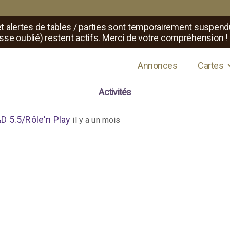
t alertes de tables / parties sont temporairement suspend
sse oublié) restent actifs. Merci de votre compréhension !
s de jeux de rôle
Annonces
Cartes
Activités
table D&D 5.5/Rôle’n Play
&D 5.5/Rôle'n Play
il y a un mois