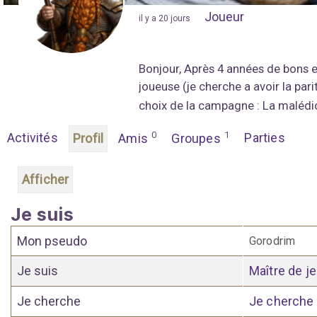
Joueur
"
il y a 20 jours
"
Bonjour, Après 4 années de bons e
joueuse (je cherche a avoir la par
choix de la campagne : La malédic
0
1
Activités
Parties
Profil
Amis
Groupes
Afficher
Je suis
Mon pseudo
Gorodrim
Je suis
Maître de j
Je cherche
Je cherche