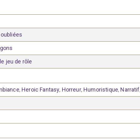
 oubliées
agons
le jeu de rôle
mbiance
Heroic Fantasy
Horreur
Humoristique
Narratif
,
,
,
,