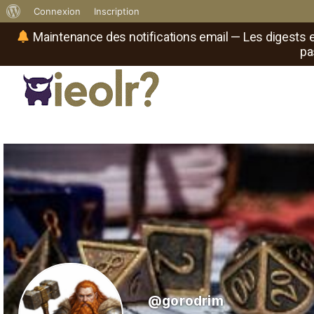
À
Connexion
Inscription
propos
Maintenance des notifications email — Les digests e
pa
de
WordPress
Réseau social de joueurs de maître
Il
est
où
le
rôliste
?
@gorodrim