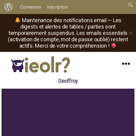
À
Connexion
Inscription
propos
Maintenance des notifications email — Les
de
digests et alertes de tables / parties sont
temporairement suspendus. Les emails essentiels
✕
WordPress
(activation de compte, mot de passe oublié) restent
actifs. Merci de votre compréhension !
Menu
Il
Geoffroy
est
où
le
rôliste
?