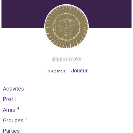
@gildatz68
Joueur
"
il y a 2 mois
"
Activités
Profil
4
Amis
1
Groupes
Parties