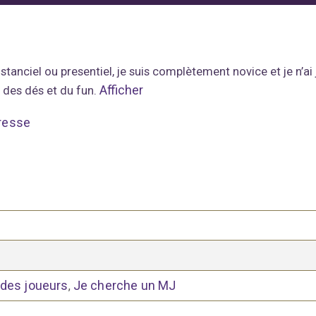
stanciel ou presentiel, je suis complètement novice et je n’ai 
Afficher
a des dés et du fun.
resse
 des joueurs
Je cherche un MJ
,