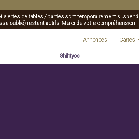
t alertes de tables / parties sont temporairement suspend
sse oublié) restent actifs. Merci de votre compréhension !
s de jeux de rôle
Annonces
Cartes
Ghihtyss