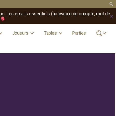
us. Les emails essentiels (activation de compte, mot de
✕
Joueurs
Tables
Parties
.