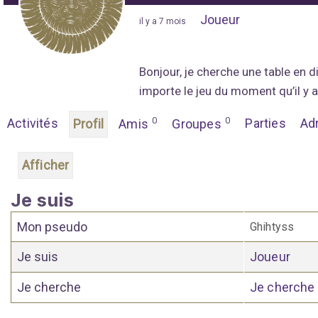
Joueur
"
il y a 7 mois
"
Bonjour, je cherche une table en di
importe le jeu du moment qu’il y 
0
0
Activités
Parties
Ad
Profil
Amis
Groupes
Afficher
Je suis
Mon pseudo
Ghihtyss
Je suis
Joueur
Je cherche
Je cherche