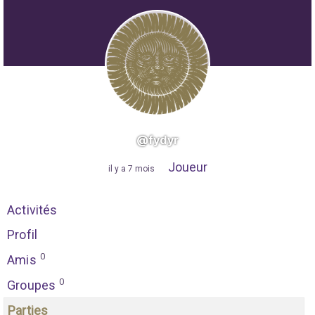
@fydyr
Joueur
"
il y a 7 mois
"
Activités
Profil
0
Amis
0
Groupes
Parties