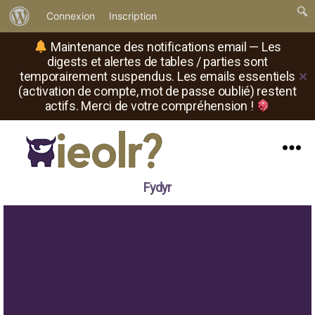
À
Connexion
Inscription
propos
Maintenance des notifications email — Les
de
digests et alertes de tables / parties sont
temporairement suspendus. Les emails essentiels
✕
WordPress
(activation de compte, mot de passe oublié) restent
actifs. Merci de votre compréhension !
Menu
Il
Fydyr
est
où
le
rôliste
?