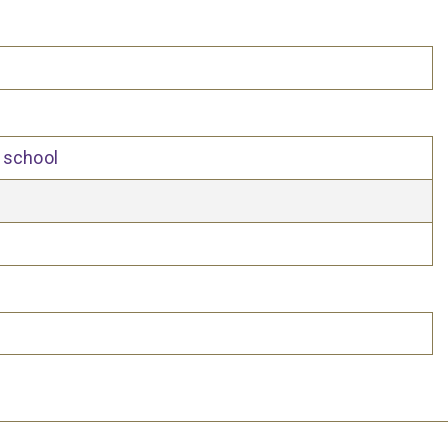
 school