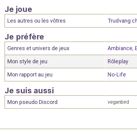
Je joue
Les autres ou les vôtres
Trudvang ch
Je préfère
Genres et univers de jeux
Ambiance
,
Mon style de jeu
Rôleplay
Mon rapport au jeu
No-Life
Je suis aussi
Mon pseudo Discord
veganbird