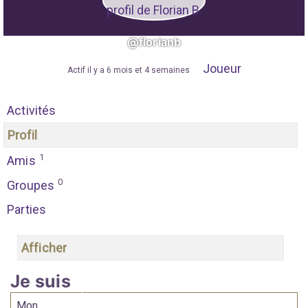
@florianb
Joueur
"
Actif il y a 6 mois et 4 semaines
"
Activités
Profil
1
Amis
0
Groupes
Parties
Afficher
Je suis
Mon