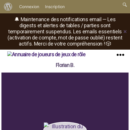
À
Connexion
Inscription
propos
🔔 Maintenance des notifications email — Les
de
digests et alertes de tables / parties sont
temporairement suspendus. Les emails essentiels
✕
WordPress
(activation de compte, mot de passe oublié) restent
actifs. Merci de votre compréhension ! 🎲
Il
Menu
Florian B.
est
où
le
rôliste
?