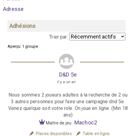
Adresse
Adhésions
Trier par:
Aperçu: 1 groupe
G
r
o
D&D 5e
u
il y a un an
p
Nous sommes 2 joueurs adultes à la recherche de 2 ou
e
3 autres personnes pour faire une campagne dnd 5e.
s
Venez quelque soit votre role. On joue en ligne. (Min 18
ans)
d
Machoc2
Maître de jeu :
u
m
Places disponibles
Table en ligne