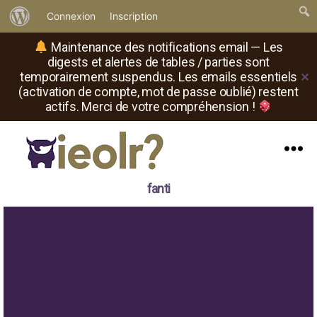
À
Connexion
Inscription
propos
Maintenance des notifications email — Les
de
digests et alertes de tables / parties sont
temporairement suspendus. Les emails essentiels
✕
WordPress
(activation de compte, mot de passe oublié) restent
actifs. Merci de votre compréhension !
Menu
Il
fanti
est
où
le
rôliste
?