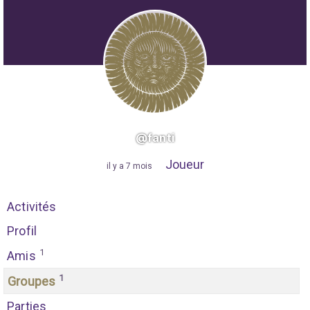
@fanti
Joueur
"
il y a 7 mois
"
Activités
Profil
1
Amis
1
Groupes
Parties