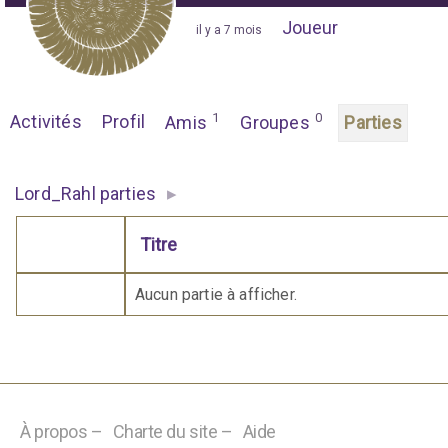
Joueur
"
il y a 7 mois
"
1
0
Activités
Profil
Amis
Groupes
Parties
▸
Lord_Rahl parties
Titre
Comporte des pièces jointes
Aucun partie à afficher.
À propos –
Charte du site –
Aide