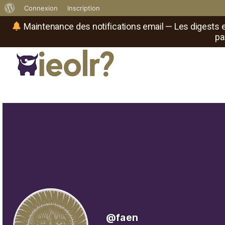
À
Connexion
Inscription
propos
Maintenance des notifications email — Les digests e
pa
de
WordPress
Réseau social de joueurs de maître
Il
est
où
le
rôliste
?
@faen