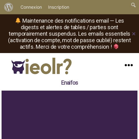
À
Connexion
Inscription
propos
Maintenance des notifications email — Les
de
digests et alertes de tables / parties sont
temporairement suspendus. Les emails essentiels
✕
WordPress
(activation de compte, mot de passe oublié) restent
actifs. Merci de votre compréhension !
Menu
Il
Enaifos
est
où
le
rôliste
?