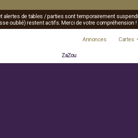
t alertes de tables / parties sont temporairement suspend
sse oublié) restent actifs. Merci de votre compréhension !
s de jeux de rôle
Annonces
Cartes
ZaZou